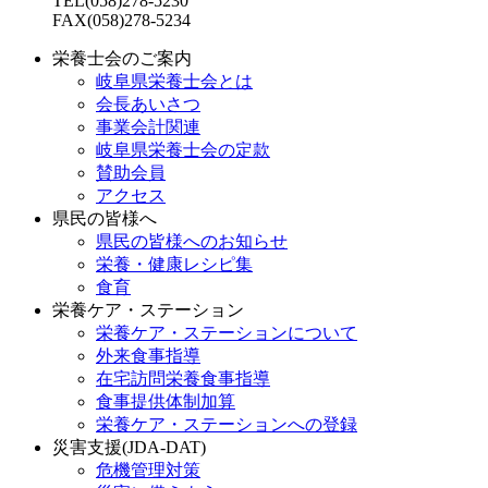
TEL(058)278-5230
FAX(058)278-5234
栄養士会のご案内
岐阜県栄養士会とは
会長あいさつ
事業会計関連
岐阜県栄養士会の定款
賛助会員
アクセス
県民の皆様へ
県民の皆様へのお知らせ
栄養・健康レシピ集
食育
栄養ケア・ステーション
栄養ケア・ステーションについて
外来食事指導
在宅訪問栄養食事指導
食事提供体制加算
栄養ケア・ステーションへの登録
災害支援(JDA-DAT)
危機管理対策