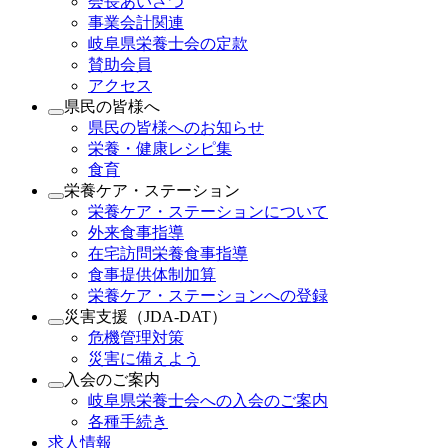
会長あいさつ
事業会計関連
岐阜県栄養士会の定款
賛助会員
アクセス
県民の皆様へ
県民の皆様へのお知らせ
栄養・健康レシピ集
食育
栄養ケア・ステーション
栄養ケア・ステーションについて
外来食事指導
在宅訪問栄養食事指導
食事提供体制加算
栄養ケア・ステーションへの登録
災害支援（JDA-DAT）
危機管理対策
災害に備えよう
入会のご案内
岐阜県栄養士会への入会のご案内
各種手続き
求人情報