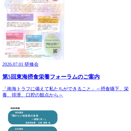
2026.07.01
研修会
第5回東海摂食栄養フォーラムのご案内
「南海トラフに備えて私たちができること」～摂食嚥下、栄
養、排泄、口腔の観点から～