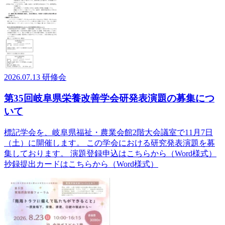
2026.07.13
研修会
第35回岐阜県栄養改善学会研発表演題の募集につ
いて
標記学会を、岐阜県福祉・農業会館2階大会議室で11月7日
（土）に開催します。 この学会における研究発表演題を募
集しております。 演題登録申込はこちらから（Word様式）
抄録提出カードはこちらから（Word様式）