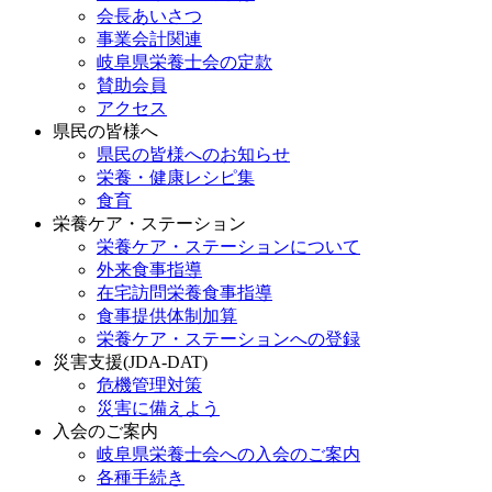
会長あいさつ
事業会計関連
岐阜県栄養士会の定款
賛助会員
アクセス
県民の皆様へ
県民の皆様へのお知らせ
栄養・健康レシピ集
食育
栄養ケア・ステーション
栄養ケア・ステーションについて
外来食事指導
在宅訪問栄養食事指導
食事提供体制加算
栄養ケア・ステーションへの登録
災害支援(JDA-DAT)
危機管理対策
災害に備えよう
入会のご案内
岐阜県栄養士会への入会のご案内
各種手続き