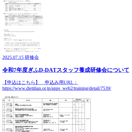
2025.07.15
研修会
令和7年度ぎふD-DATスタッフ養成研修会について
【申込はこちら】 申込み用URL：
https://www.dietitian.or.jp/apps_web2/training/detail/7539/