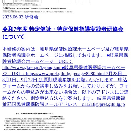
2025.06.03
研修会
令和7年度 特定健診・特定保健指導実践者研修会
について
本研修の案内は、岐阜県保健医療課ホームページ及び岐阜県
保険者協議会ホームページに掲載しております。 ●岐阜県保
険者協議会ホームページ URL：
http://www.gkren.jp/kyougikai/ ●岐阜県保健医療課ホームペー
ジ URL：https://www.pref.gifu.lg.jp/page/8280.html 7月28日、
8月1日、9月22日 は原則現地参加をお願いいたします。申込
フォームからの受講申し込みをお願いしておりますが、フォ
ームからの申込みが出来ない場合は、以下のアドレスにご連
絡ください。別途申込方法をご案内します。 岐阜県健康福
祉部国民健康保険課メールアドレス c11218@pref.gifu.lg.jp