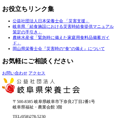
お役立ちリンク集
公益社団法人日本栄養士会 「災害支援」
岐阜県「給食施設における災害時給食提供マニュアル
策定の手引き」
農林水産省「緊急時に備えた家庭用食料品備蓄ガイ
ド」
岡山県栄養士会『災害時の“食”の備え』について
お気軽にご相談ください
お問い合わせ
アクセス
〒500-8385 岐阜県岐阜市下奈良2丁目2番1号
岐阜県福祉・農業会館 3階
TEL(058)278-5230