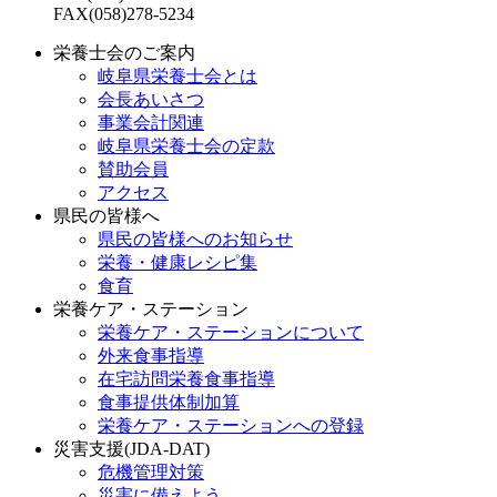
FAX(058)278-5234
栄養士会のご案内
岐阜県栄養士会とは
会長あいさつ
事業会計関連
岐阜県栄養士会の定款
賛助会員
アクセス
県民の皆様へ
県民の皆様へのお知らせ
栄養・健康レシピ集
食育
栄養ケア・ステーション
栄養ケア・ステーションについて
外来食事指導
在宅訪問栄養食事指導
食事提供体制加算
栄養ケア・ステーションへの登録
災害支援(JDA-DAT)
危機管理対策
災害に備えよう