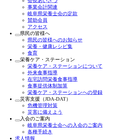
会長あいさつ
事業会計関連
岐阜県栄養士会の定款
賛助会員
アクセス
県民の皆様へ
県民の皆様へのお知らせ
栄養・健康レシピ集
食育
栄養ケア・ステーション
栄養ケア・ステーションについて
外来食事指導
在宅訪問栄養食事指導
食事提供体制加算
栄養ケア・ステーションへの登録
災害支援（JDA-DAT）
危機管理対策
災害に備えよう
入会のご案内
岐阜県栄養士会への入会のご案内
各種手続き
求人情報