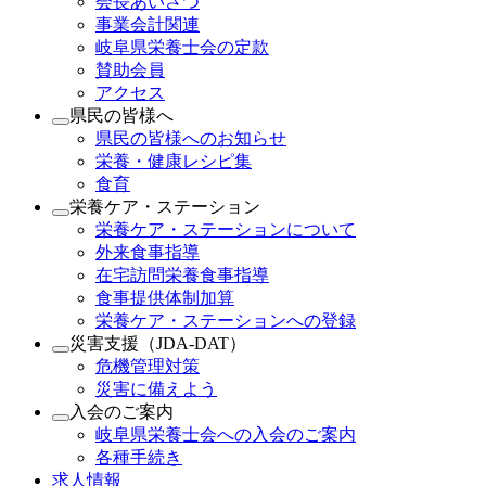
会長あいさつ
事業会計関連
岐阜県栄養士会の定款
賛助会員
アクセス
県民の皆様へ
県民の皆様へのお知らせ
栄養・健康レシピ集
食育
栄養ケア・ステーション
栄養ケア・ステーションについて
外来食事指導
在宅訪問栄養食事指導
食事提供体制加算
栄養ケア・ステーションへの登録
災害支援（JDA-DAT）
危機管理対策
災害に備えよう
入会のご案内
岐阜県栄養士会への入会のご案内
各種手続き
求人情報